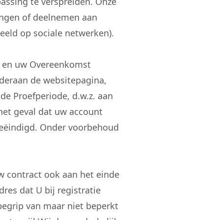
passing te verspreiden. Onze
rengen of deelnemen aan
beeld op sociale netwerken).
en en uw Overeenkomst
nderaan de websitepagina,
de Proefperiode, d.w.z. aan
 het geval dat uw account
beëindigd. Onder voorbehoud
 contract ook aan het einde
res dat U bij registratie
begrip van maar niet beperkt