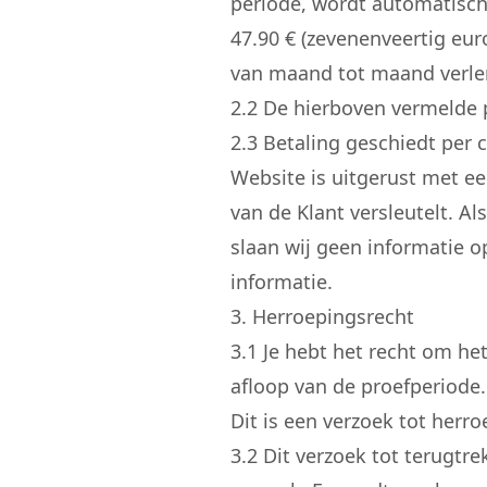
periode, wordt automatisc
47.90 € (zevenenveertig eu
van maand tot maand verlen
2.
2
De hierboven vermelde pri
2.
3
Betaling geschiedt per c
Website is uitgerust met e
van de Klant versleutelt. A
slaan wij geen informatie 
informatie.
3. Herroepingsrecht
3.
1
Je hebt het recht om het
afloop van de proefperiode.
Dit is een verzoek tot herro
3.
2
Dit verzoek tot terugtre