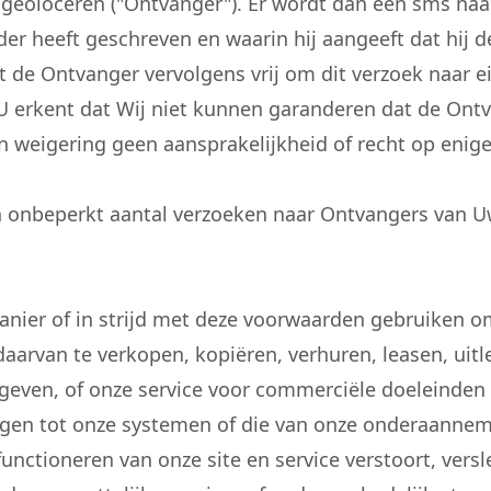
lt geoloceren ("Ontvanger"). Er wordt dan een sms na
rder heeft geschreven en waarin hij aangeeft dat hij 
at de Ontvanger vervolgens vrij om dit verzoek naar
 U erkent dat Wij niet kunnen garanderen dat de Ont
en weigering geen aansprakelijkheid of recht op eni
 onbeperkt aantal verzoeken naar Ontvangers van U
nier of in strijd met deze voorwaarden gebruiken om
daarvan te verkopen, kopiëren, verhuren, leasen, uitl
e geven, of onze service voor commerciële doeleinde
jgen tot onze systemen of die van onze onderaannem
functioneren van onze site en service verstoort, vers