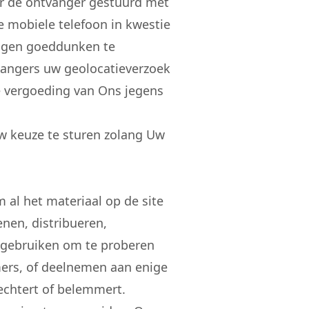
ar de ontvanger gestuurd met
de mobiele telefoon in kwestie
 eigen goeddunken te
vangers uw geolocatieverzoek
ge vergoeding van Ons jegens
w keuze te sturen zolang Uw
 al het materiaal op de site
enen, distribueren,
n gebruiken om te proberen
ers, of deelnemen aan enige
lechtert of belemmert.