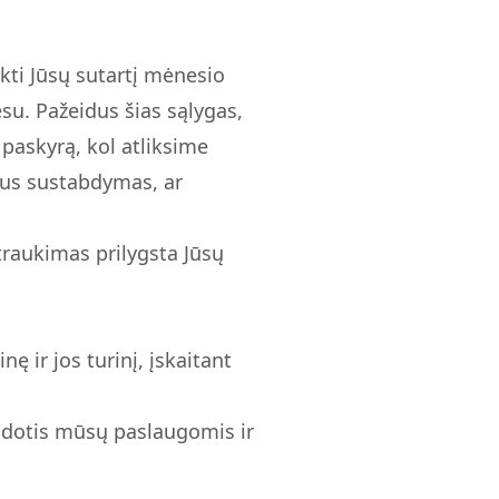
ti Jūsų sutartį mėnesio
esu. Pažeidus šias sąlygas,
 paskyrą, kol atliksime
i bus sustabdymas, ar
utraukimas prilygsta Jūsų
 ir jos turinį, įskaitant
udotis mūsų paslaugomis ir