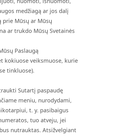
ijuoti, nuomoti, išnuomoti,
slaugos medžiagą ar jos dalį
gą prie Mūsų ar Mūsų
ina ar trukdo Mūsų Svetainės
i Mūsų Paslaugą
et kokiuose veiksmuose, kurie
se tinkluose).
traukti Sutartį paspaudę
sančiame meniu, nurodydami,
otarpiui, t. y. pasibaigus
umeratos, tuo atveju, jei
bus nutrauktas. Atsižvelgiant