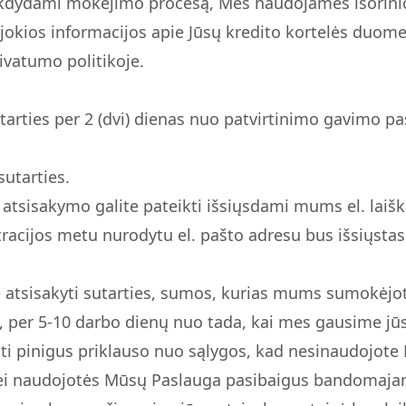
kdydami mokėjimo procesą, Mes naudojamės išorinio 
okios informacijos apie Jūsų kredito kortelės duome
ivatumo politikoje.
sutarties per 2 (dvi) dienas nuo patvirtinimo gavimo
sutarties.
 atsisakymo galite pateikti išsiųsdami mums el. laiš
racijos metu nurodytu el. pašto adresu bus išsiųstas
atsisakyti sutarties, sumos, kurias mums sumokėjote
, per 5-10 darbo dienų nuo tada, kai mes gausime jū
žinti pinigus priklauso nuo sąlygos, kad nesinaudojo
ei naudojotės Mūsų Paslauga pasibaigus bandomajam 