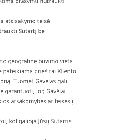
aikoma prašymu nutraukti
yta atsisakymo teisė
raukti Sutartį be
rio geografinę buvimo vietą
e pateikiama prieš tai Kliento
foną. Tuomet Gavėjas gali
e garantuoti, jog Gavėjai
kios atsakomybės ar teisės į
l, kol galioja Jūsų Sutartis.