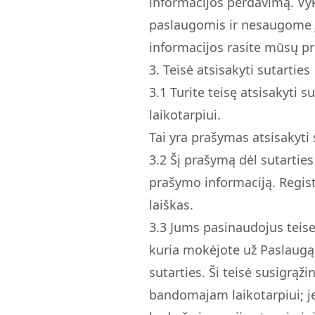
informacijos perdavimą. Vy
paslaugomis ir nesaugome j
informacijos rasite mūsų pr
3. Teisė atsisakyti sutarties
3.
1
Turite teisę atsisakyti 
laikotarpiui.
Tai yra prašymas atsisakyti 
3.
2
Šį prašymą dėl sutarties
prašymo informaciją. Regist
laiškas.
3.
3
Jums pasinaudojus teise 
kuria mokėjote už Paslaugą
sutarties. Ši teisė susigrą
bandomajam laikotarpiui; j