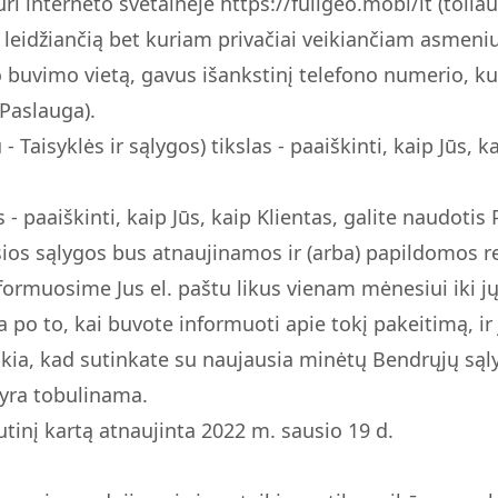
i interneto svetainėje https://fullgeo.mobi/lt (toliau
eidžiančią bet kuriam privačiai veikiančiam asmeniui 
o buvimo vietą, gavus išankstinį telefono numerio, k
 Paslauga).
u - Taisyklės ir sąlygos) tikslas - paaiškinti, kaip Jūs, 
as - paaiškinti, kaip Jūs, kaip Klientas, galite naudotis
os sąlygos bus atnaujinamos ir (arba) papildomos regu
nformuosime Jus el. paštu likus vienam mėnesiui iki j
 po to, kai buvote informuoti apie tokį pakeitimą, ir
škia, kad sutinkate su naujausia minėtų Bendrųjų sąly
a yra tobulinama.
tinį kartą atnaujinta 2022 m. sausio 19 d.