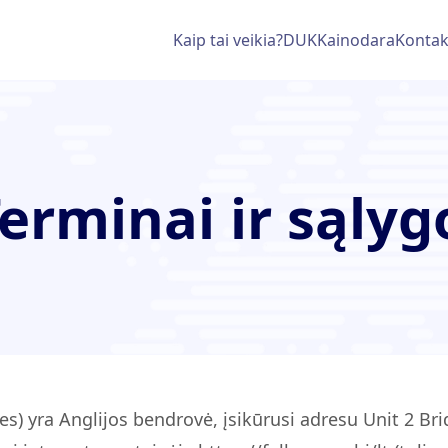
Kaip tai veikia?
DUK
Kainodara
Kontak
erminai ir sąlyg
) yra Anglijos bendrovė, įsikūrusi adresu Unit 2 Brid