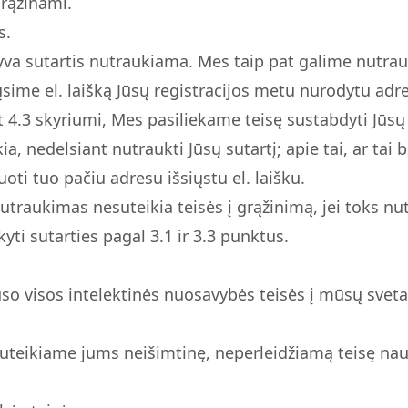
grąžinami.
s.
a sutartis nutraukiama. Mes taip pat galime nutrauk
ųsime el. laišką Jūsų registracijos metu nurodytu adr
t 4.3 skyriumi, Mes pasiliekame teisę sustabdyti Jūsų
ikia, nedelsiant nutraukti Jūsų sutartį; apie tai, ar ta
ti tuo pačiu adresu išsiųstu el. laišku.
nutraukimas nesuteikia teisės į grąžinimą, jei toks n
yti sutarties pagal 3.1 ir 3.3 punktus.
visos intelektinės nuosavybės teisės į mūsų svetainę
suteikiame jums neišimtinę, neperleidžiamą teisę na