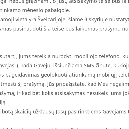
igai nebus grąžinami, o jūsų atsisakymo teisė bus l
atitinkamo mėnesio pabaigoje.
amoji vieta yra Šveicarijoje, šiame 3 skyriuje nustat
ymas pasinaudoti šia teise bus laikomas prašymu nut
tartį, jums tereikia nurodyti mobiliojo telefono, ku
avėjas"). Tada Gavėjui išsiunčiama SMS žinutė, kurioj
as pageidavimas geolokuoti atitinkamą mobilųjį tele
atmesti šį prašymą. Jūs pripažįstate, kad Mes negalim
ašymą, ir kad bet koks atsisakymas nesukels jums jo
ją.
eribotą skaičių užklausų Jūsų pasirinktiems Gavėjams to