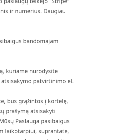
paslaugų teikėjo "Stripe"
nis ir numerius. Daugiau
 pasibaigus bandomajam
ką, kuriame nurodysite
 atsisakymo patvirtinimo el.
, bus grąžintos į kortelę,
sų prašymą atsisakyti
te Mūsų Paslauga pasibaigus
laikotarpiui, suprantate,