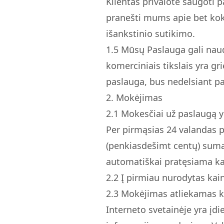
Klientas privalote saugoti p
pranešti mums apie bet kok
išankstinio sutikimo.
1.
5
Mūsų Paslauga gali naudo
komerciniais tikslais yra gr
paslauga, bus nedelsiant pa
2. Mokėjimas
2.
1
Mokesčiai už paslaugą yr
Per pirmąsias 24 valandas po
(penkiasdešimt centų) sumą 
automatiškai pratęsiama ka
2.
2
Į pirmiau nurodytas kaina
2.
3
Mokėjimas atliekamas kre
Interneto svetainėje yra įd