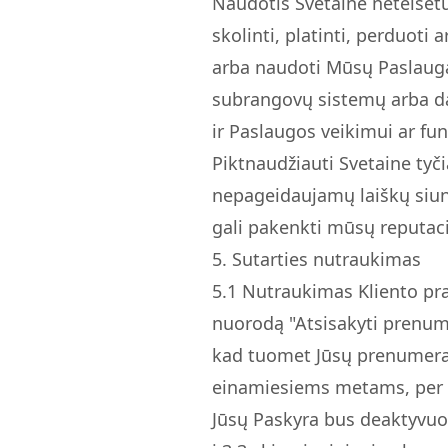
Naudotis Svetaine neteisėt
skolinti, platinti, perduoti
arba naudoti Mūsų Paslaugą 
subrangovų sistemų arba da
ir Paslaugos veikimui ar fu
Piktnaudžiauti Svetaine tyč
nepageidaujamų laiškų siunt
gali pakenkti mūsų reputacij
5. Sutarties nutraukimas
5.
1
Nutraukimas Kliento pra
nuorodą "Atsisakyti prenum
kad tuomet Jūsų prenumerat
einamiesiems metams, per k
Jūsų Paskyra bus deaktyvuot