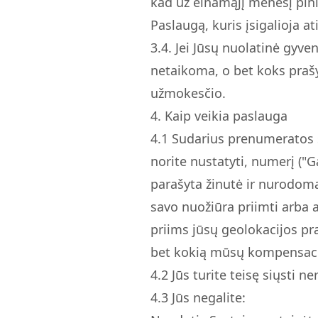
kad už einamąjį mėnesį pin
Paslaugą, kuris įsigalioja 
3.
4.
Jei Jūsų nuolatinė gyven
netaikoma, o bet koks praš
užmokesčio.
4. Kaip veikia paslauga
4.
1
Sudarius prenumeratos su
norite nustatyti, numerį ("G
parašyta žinutė ir nurodom
savo nuožiūra priimti arba 
priims jūsų geolokacijos pr
bet kokią mūsų kompensaci
4.
2
Jūs turite teisę siųsti n
4.
3
Jūs negalite: