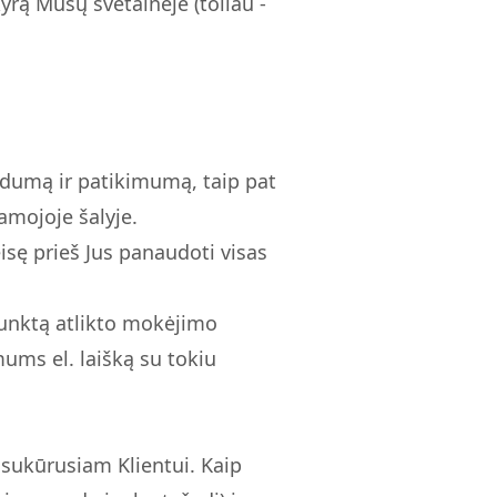
yrą Mūsų svetainėje (toliau -
rdumą ir patikimumą, taip pat
amojoje šalyje.
isę prieš Jus panaudoti visas
punktą atlikto mokėjimo
mums el. laišką su tokiu
sukūrusiam Klientui. Kaip