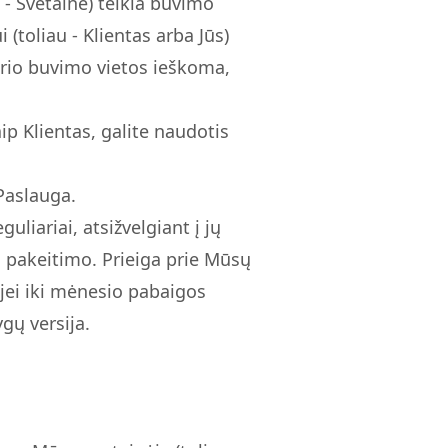
 - Svetainė) teikia buvimo
(toliau - Klientas arba Jūs)
urio buvimo vietos ieškoma,
kaip Klientas, galite naudotis
 Paslauga.
liariai, atsižvelgiant į jų
ų pakeitimo. Prieiga prie Mūsų
 jei iki mėnesio pabaigos
gų versija.