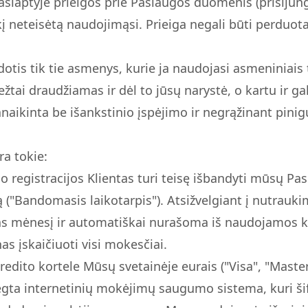
aslaptyje prieigos prie Paslaugos duomenis (prisijung
į neteisėtą naudojimąsi. Prieiga negali būti perduo
tis tik tie asmenys, kurie ja naudojasi asmeniniais 
iežtai draudžiamas ir dėl to jūsų narystė, o kartu ir
naikinta be išankstinio įspėjimo ir negrąžinant pinig
a tokie:
 registracijos Klientas turi teisę išbandyti mūsų Pas
("Bandomasis laikotarpis"). Atsižvelgiant į nutrauk
s mėnesį ir automatiškai nurašoma iš naudojamos k
s įskaičiuoti visi mokesčiai.
dito kortele Mūsų svetainėje eurais ("Visa", "Master
iegta internetinių mokėjimų saugumo sistema, kuri ši