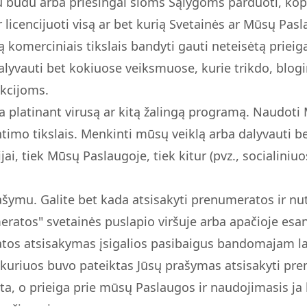
u būdu arba priešingai šioms Sąlygoms parduoti, kop
 ar licencijuoti visą ar bet kurią Svetainės ar Mūsų Pa
komerciniais tikslais bandyti gauti neteisėtą priei
lyvauti bet kokiuose veiksmuose, kurie trikdo, blog
nkcijoms.
ia platinant virusą ar kitą žalingą programą. Naudot
imo tikslais. Menkinti mūsų veiklą arba dalyvauti b
ai, tiek Mūsų Paslaugoje, tiek kitur (pvz., socialiniuo
šymu. Galite bet kada atsisakyti prenumeratos ir nu
eratos" svetainės puslapio viršuje arba apačioje e
os atsisakymas įsigalios pasibaigus bandomajam laik
uriuos buvo pateiktas Jūsų prašymas atsisakyti pren
a, o prieiga prie mūsų Paslaugos ir naudojimasis ja 