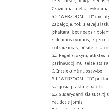
į 3.3 skirsnį, pinigai nebus 
Grąžinimas nebus vykdoma
5.
2
"WEBZOOM LTD" iniciatyv
pabaigoje, tokiu atveju išsi
įskaitant, bet neapsiribojan
reikiamus tyrimus, ir, jei re
nutraukimas, būsite informuo
5.
3
Pagal šį skyrių atliktas 
pasinaudojimui teise atsisak
6. Intelektinė nuosavybė
6.
1
"WEBZOOM LTD" priklauso 
susijusią praktinę patirtį.
6.
2
Sudarydami šią sutartį 
naudotis jomis.