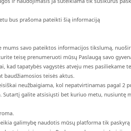
gos ir naudojimasis ja suteikiama tik susikūrus pask
tu bus prašoma pateikti šią informaciją
ate mums savo pateiktos informacijos tikslumą, nuoši
r turite teisę prenumeruoti mūsų Paslaugą savo gyven
ai, kad tapatybės vagystės atveju mes pasiliekame te
nt baudžiamosios teisės aktus.
teisiškai neužbaigiama, kol nepatvirtinamas pagal 2 
). Sutartį galite atsisiųsti bet kuriuo metu, nusiuntę 
aroma.
ikia galimybę naudotis mūsų platforma tik paskyrą 