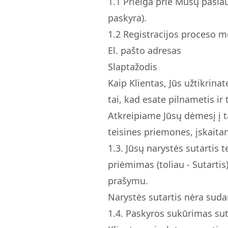
1.
1
Prieiga prie Mūsų paslau
paskyra).
1.
2
Registracijos proceso me
El. pašto adresas
Slaptažodis
Kaip Klientas, Jūs užtikrin
tai, kad esate pilnametis i
Atkreipiame Jūsų dėmesį į t
teisines priemones, įskaita
1.
3.
Jūsų narystės sutartis 
priėmimas (toliau - Sutartis
prašymu.
Narystės sutartis nėra sud
1.
4.
Paskyros sukūrimas sute