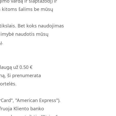
imo vardą ir slaptažodį) ir
ta kitoms šalims be mūsų
tikslais. Bet koks naudojimas
 galimybė naudotis mūsų
ų.
laugą už 0.50 €
imą, ši prenumerata
ortelės.
Card", "American Express").
fruoja Kliento banko