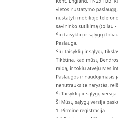
Kent, England, TN23 1BB, kur
vietos nustatymo paslaugą, l
nustatyti mobiliojo telefon
savininko sutikimą (toliau -
Šių taisyklių ir sąlygų (tolia
Paslauga.
Šių Taisyklių ir sąlygų tiksl
Tikėtina, kad mūsų Bendrosi
raidą, ir tokiu atveju Mes i
Paslaugos ir naudojimasis ja
nenutrauksite narystės, rei
Ši Taisyklių ir sąlygų versij
Ši Mūsų sąlygų versija pasku
1. Pirminė registracija