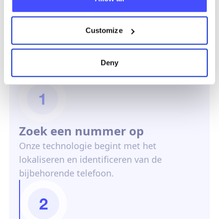
Customize
Hoe werkt het?
Deny
Zoek een nummer op
Onze technologie begint met het
lokaliseren en identificeren van de
bijbehorende telefoon.