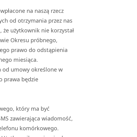
 wpłacone na naszą rzecz
zych od otrzymania przez nas
 że użytkownik nie korzystał
ływie Okresu próbnego,
 jego prawo do odstąpienia
nego miesiąca.
ia od umowy określone w
go prawa będzie
wego, który ma być
 SMS zawierająca wiadomość,
o telefonu komórkowego.