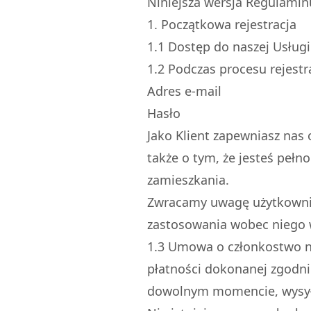
Niniejsza wersja Regulaminu
1. Początkowa rejestracja
1.
1
Dostęp do naszej Usługi 
1.
2
Podczas procesu rejestr
Adres e-mail
Hasło
Jako Klient zapewniasz nas 
także o tym, że jesteś peł
zamieszkania.
Zwracamy uwagę użytkownik
zastosowania wobec niego 
1.
3
Umowa o członkostwo nie
płatności dokonanej zgodn
dowolnym momencie, wysyła