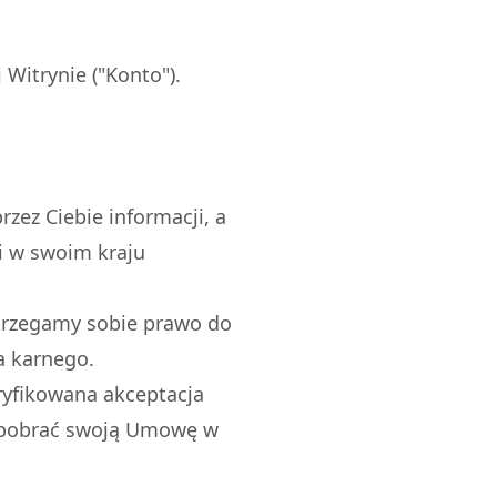
 Witrynie ("Konto").
zez Ciebie informacji, a
i w swoim kraju
trzegamy sobie prawo do
a karnego.
ryfikowana akceptacja
e pobrać swoją Umowę w