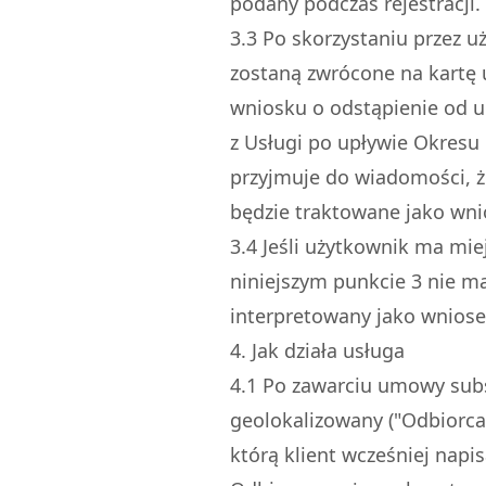
podany podczas rejestracji.
3.
3
Po skorzystaniu przez u
zostaną zwrócone na kartę 
wniosku o odstąpienie od u
z Usługi po upływie Okresu 
przyjmuje do wiadomości, ż
będzie traktowane jako wn
3.
4
Jeśli użytkownik ma mie
niniejszym punkcie 3 nie m
interpretowany jako wniose
4. Jak działa usługa
4.
1
Po zawarciu umowy subs
geolokalizowany ("Odbiorca
którą klient wcześniej napi