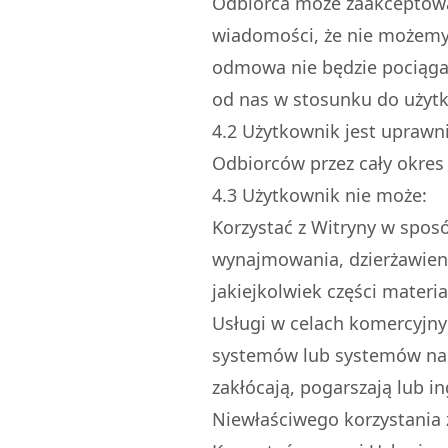
Odbiorca może zaakceptowa
wiadomości, że nie możemy 
odmowa nie będzie pociągać
od nas w stosunku do użyt
4.
2
Użytkownik jest uprawni
Odbiorców przez cały okre
4.
3
Użytkownik nie może:
Korzystać z Witryny w spos
wynajmowania, dzierżawieni
jakiejkolwiek części materi
Usługi w celach komercyjny
systemów lub systemów nas
zakłócają, pogarszają lub in
Niewłaściwego korzystania z