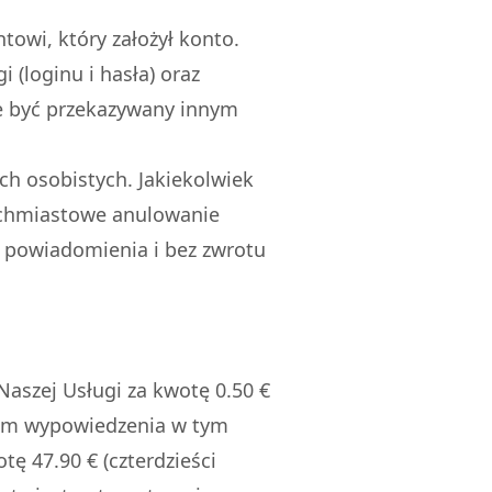
towi, który założył konto.
(loginu i hasła) oraz
e być przekazywany innym
ch osobistych. Jakiekolwiek
ychmiastowe anulowanie
z powiadomienia i bez zwrotu
Naszej Usługi za kwotę 0.50 €
eniem wypowiedzenia w tym
ę 47.90 € (czterdzieści