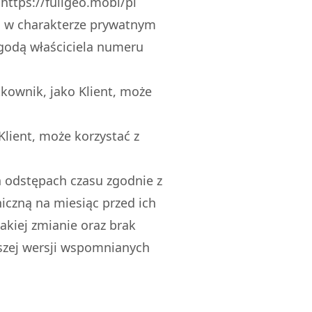
https://fullgeo.mobi/pl
cej w charakterze prywatnym
zgodą właściciela numeru
tkownik, jako Klient, może
Klient, może korzystać z
 odstępach czasu zgodnie z
czną na miesiąc przed ich
takiej zmianie oraz brak
szej wersji wspomnianych