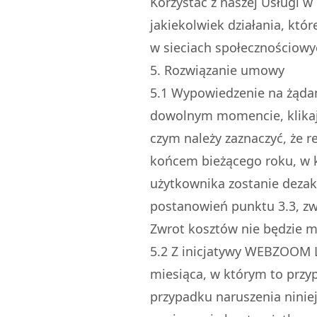
Korzystać z naszej Usługi w
jakiekolwiek działania, któr
w sieciach społecznościowy
5. Rozwiązanie umowy
5.
1
Wypowiedzenie na żądani
dowolnym momencie, klikają
czym należy zaznaczyć, że r
końcem bieżącego roku, w k
użytkownika zostanie dezak
postanowień punktu 3.3, zw
Zwrot kosztów nie będzie m
5.
2
Z inicjatywy WEBZOOM L
miesiąca, w którym to przy
przypadku naruszenia ninie