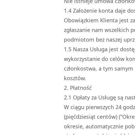
Nie istnieje umowa członk
1.
4
Założenie konta daje dos
Obowiązkiem Klienta jest z
zgłaszanie nam wszelkich 
podmiotom bez naszej uprz
1.
5
Nasza Usługa jest dostęp
wykorzystanie do celów ko
członkostwa, a tym samym m
kosztów.
2. Płatność
2.
1
Opłaty za Usługę są nas
W ciągu pierwszych 24 godzi
(pięćdziesiąt centów) ("Okr
okresie, automatycznie pobi