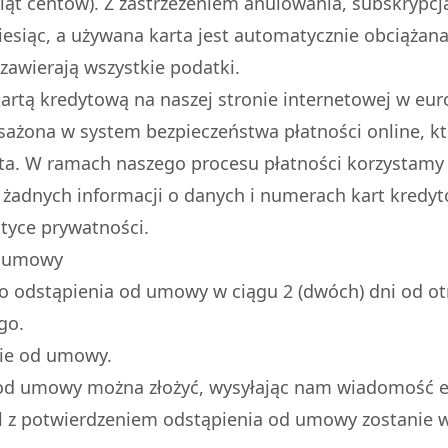
iąt centów). Z zastrzeżeniem anulowania, subskrypcj
esiąc, a używana karta jest automatycznie obciążana
awierają wszystkie podatki.
artą kredytową na naszej stronie internetowej w eur
sażona w system bezpieczeństwa płatności online, któ
ta. W ramach naszego procesu płatności korzystamy
 żadnych informacji o danych i numerach kart kredyt
ityce prywatności.
d umowy
 odstąpienia od umowy w ciągu 2 (dwóch) dni od ot
go.
nie od umowy.
od umowy można złożyć, wysyłając nam wiadomość e-
 z potwierdzeniem odstąpienia od umowy zostanie w