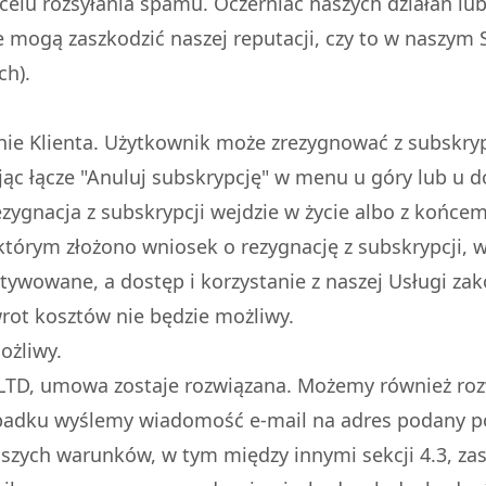
 celu rozsyłania spamu. Oczerniać naszych działań l
e mogą zaszkodzić naszej reputacji, czy to w naszym Se
ch).
e Klienta. Użytkownik może zrezygnować z subskryp
c łącze "Anuluj subskrypcję" w menu u góry lub u do
ezygnacja z subskrypcji wejdzie w życie albo z końcem
tórym złożono wniosek o rezygnację z subskrypcji, 
tywowane, a dostęp i korzystanie z naszej Usługi za
rot kosztów nie będzie możliwy.
ożliwy.
TD, umowa zostaje rozwiązana. Możemy również ro
padku wyślemy wiadomość e-mail na adres podany pod
jszych warunków, w tym między innymi sekcji 4.3, z