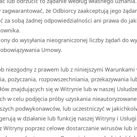
ć lub odrzucić to żądanie według własnego uznania.
zagwarantować, że Odbiorcy zaakceptują jego żądanie
 za sobą żadnej odpowiedzialności ani prawa do ja
kownika.
ony do wysyłania nieograniczonej liczby żądań do wy
s obowiązywania Umowy.
ób niezgodny z prawem lub z niniejszymi Warunkami 
a, pożyczania, rozpowszechniania, przekazywania lub
ałów znajdujących się w Witrynie lub w naszej Usłudze,
ch w celu podjęcia próby uzyskania nieautoryzowan
zych podwykonawców, lub uczestniczyć w jakichkolwi
gerują w działanie lub funkcję naszej Witryny i Usługi
 Witryny poprzez celowe dostarczanie wirusów lub in