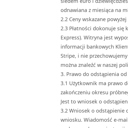
siedem euro i dziewięćdzies
odnawiana z miesiąca na mi
2.
2
Ceny wskazane powyżej z
2.
3
Płatności dokonuje się k
Express). Witryna jest wypo
informacji bankowych Klien
Stripe, i nie przechowujemy
można znaleźć w naszej pol
3. Prawo do odstąpienia o
3.
1
Użytkownik ma prawo do
zakończeniu okresu próbne
Jest to wniosek o odstąpie
3.
2
Wniosek o odstąpienie 
wniosku. Wiadomość e-mail