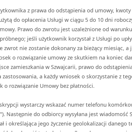
żytkownika z prawa do odstąpienia od umowy, kwoty
użytą do opłacenia Usługi w ciągu 5 do 10 dni roboc
mowy. Prawo do zwrotu jest uzależnione od warunku,
próbnego; jeśli użytkownik korzystał z Usługi po up
e zwrot nie zostanie dokonany za bieżący miesiąc, a
iosek o rozwiązanie umowy ze skutkiem na koniec da
jsce zamieszkania w Szwajcarii, prawo do odstąpien
a zastosowania, a każdy wniosek o skorzystanie z te
k o rozwiązanie Umowy bez płatności.
krypcji wystarczy wskazać numer telefonu komórko
"). Następnie do odbiorcy wysyłana jest wiadomość
sał i określająca jego życzenie geolokalizacji daneg