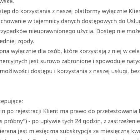
owska.
tęp do korzystania z naszej platformy wyłącznie Klien
achowanie w tajemnicy danych dostępowych do Usługi 
przypadków nieuprawnionego użycia. Dostęp nie moż
edniej zgody.
na wyłącznie dla osób, które korzystają z niej w cela
mercyjnych jest surowo zabronione i spowoduje nat
ożliwości dostępu i korzystania z naszej usługi, be
tępujące:
n po rejestracji Klient ma prawo do przetestowania 
es próbny") - po upływie tych 24 godzin, z zastrzeż
erana jest miesięczna subskrypcja za miesięczną kwot