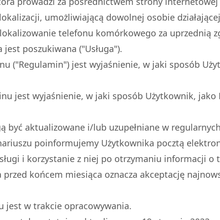
tóra prowadzi za pośrednictwem strony internetowej 
 lokalizacji, umożliwiającą dowolnej osobie działają
) zlokalizowanie telefonu komórkowego za uprzednią 
a jest poszukiwana ("Usługa").
u ("Regulamin") jest wyjaśnienie, w jaki sposób Uży
u jest wyjaśnienie, w jaki sposób Użytkownik, jako 
 być aktualizowane i/lub uzupełniane w regularnych
ariuszu poinformujemy Użytkownika pocztą elektroni
ługi i korzystanie z niej po otrzymaniu informacji o 
 przed końcem miesiąca oznacza akceptację najnow
u jest w trakcie opracowywania.