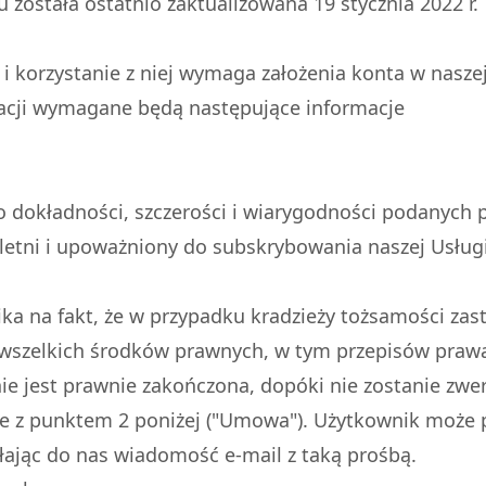
 została ostatnio zaktualizowana 19 stycznia 2022 r.
i korzystanie z niej wymaga założenia konta w naszej
acji wymagane będą następujące informacje
o dokładności, szczerości i wiarygodności podanych pr
noletni i upoważniony do subskrybowania naszej Usług
a na fakt, że w przypadku kradzieży tożsamości zas
wszelkich środków prawnych, w tym przepisów praw
 jest prawnie zakończona, dopóki nie zostanie zwe
ie z punktem 2 poniżej ("Umowa"). Użytkownik moż
jąc do nas wiadomość e-mail z taką prośbą.