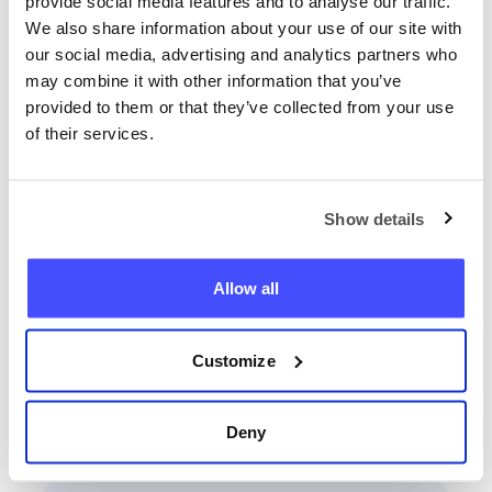
provide social media features and to analyse our traffic.
platsen på en onlinekarta.
We also share information about your use of our site with
our social media, advertising and analytics partners who
may combine it with other information that you’ve
provided to them or that they’ve collected from your use
of their services.
Lokalisera vilken telefon som
Show details
helst nu
Allow all
+503
Hitta telefonen
Customize
Deny