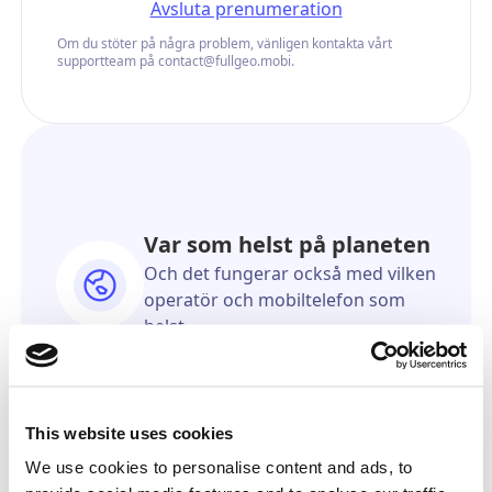
Avsluta prenumeration
Om du stöter på några problem, vänligen kontakta vårt
supportteam på contact@fullgeo.mobi.
Var som helst på planeten
Och det fungerar också med vilken
operatör och mobiltelefon som
helst
Du kan förbli anonym
Mottagaren kommer aldrig att
veta att det kom från dig
This website uses cookies
Så exakt som GPS
We use cookies to personalise content and ads, to
Vi kommer att visa dig den exakta