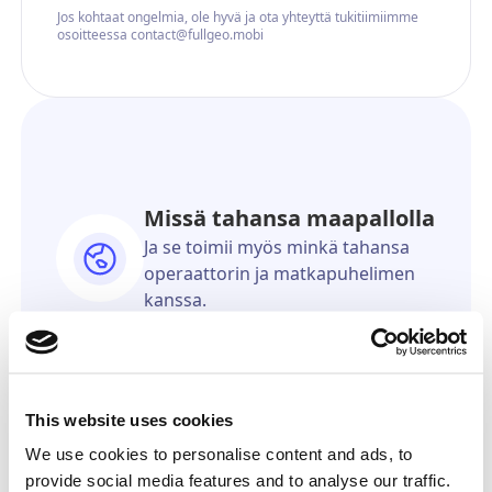
Jos kohtaat ongelmia, ole hyvä ja ota yhteyttä tukitiimiimme
osoitteessa contact@fullgeo.mobi
Missä tahansa maapallolla
Ja se toimii myös minkä tahansa
operaattorin ja matkapuhelimen
kanssa.
Voit pysyä anonyyminä
Vastaanottaja ei koskaan tiedä,
että se tuli sinulta.
Yhtä tarkka kuin GPS
This website uses cookies
Näytämme sinulle tarkan sijainnin
We use cookies to personalise content and ads, to
verkossa olevasta kartasta.
provide social media features and to analyse our traffic.