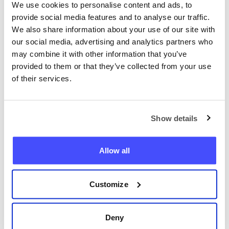
Le mostraremos la ubicación
We use cookies to personalise content and ads, to
exacta en un mapa en línea.
provide social media features and to analyse our traffic.
We also share information about your use of our site with
our social media, advertising and analytics partners who
may combine it with other information that you’ve
provided to them or that they’ve collected from your use
of their services.
Localiza cualquier teléfono
Show details
ahora
Allow all
+34
Localizar teléfono
Customize
Deny