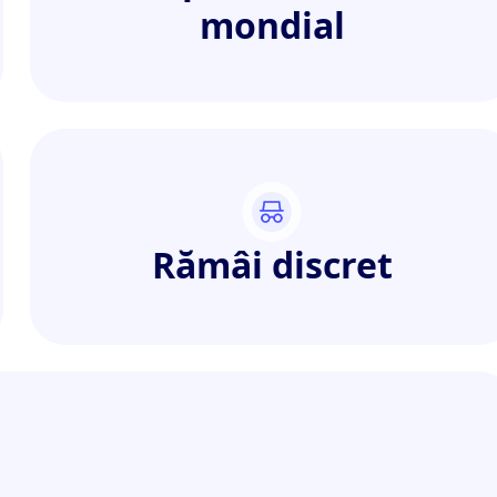
mondial
Rămâi discret