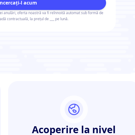
Încercați-l acum
nei anulări, oferta noastră va fi reînnoită automat sub formă de
ă contractuală, la prețul de ___ pe lună.
Acoperire la nivel