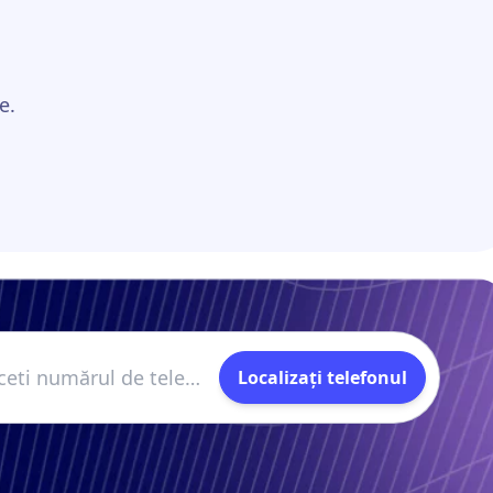
e.
Localizați telefonul