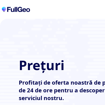
Prețuri
Profitați de oferta noastră de 
de 24 de ore pentru a descoper
serviciul nostru.