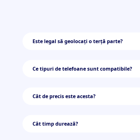
Este legal să geolocați o terță parte?
Ce tipuri de telefoane sunt compatibile?
Cât de precis este acesta?
Cât timp durează?