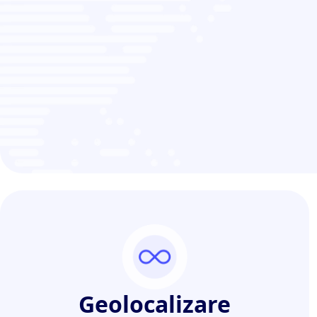
Geolocalizare