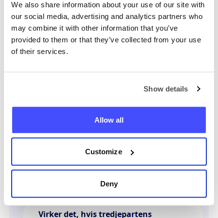
FAQs
We also share information about your use of our site with
our social media, advertising and analytics partners who
may combine it with other information that you’ve
provided to them or that they’ve collected from your use
Er det lovligt at geolokalisere en
of their services.
tredjepart?
Show details
Hvilke typer telefoner er
kompatible?
Allow all
Hvor præcis er Fullgeo ?
Customize
Hvor lang tid tager det?
Deny
Virker det, hvis tredjepartens