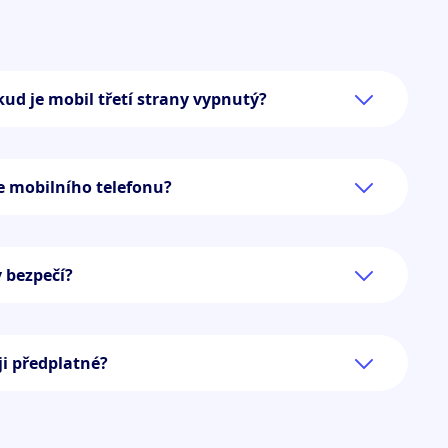
kud je mobil třetí strany vypnutý?
ce mobilního telefonu?
 bezpečí?
ji předplatné?