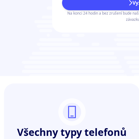
Vy
Na konci 24 hodin a bez zrušení bude na
závazku
Všechny typy telefonů