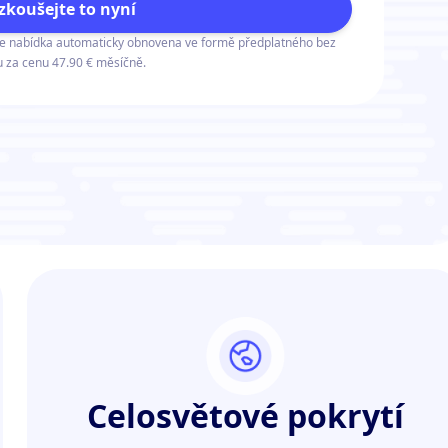
zkoušejte to nyní
še nabídka automaticky obnovena ve formě předplatného bez
 za cenu 47.90 € měsíčně.
Celosvětové pokrytí