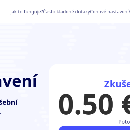
Jak to funguje?
Často kladené dotazy
Cenové nastavení
avení
Zkuše
0.50 
šební
.
Poto