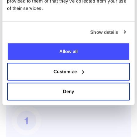
provided to them or that they’ve collected from your use
of their services.
Show details
Mark
Utilisateur Fullgeo
Allow all
Customize
Comment ça
Deny
marche ?