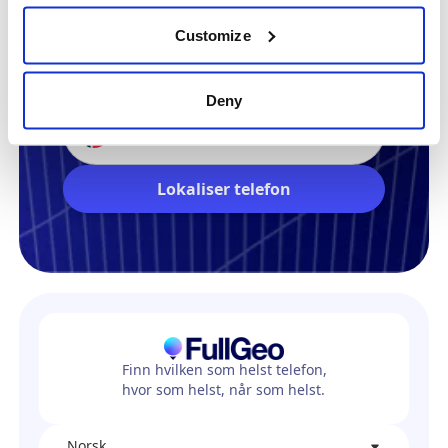
Customize
Lokalisér hvilken som helst
telefon nå
Deny
+47
Lokaliser telefon
Finn hvilken som helst telefon,
hvor som helst, når som helst.
Norsk