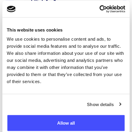
mobiltelefon?
Er informasjonen min sikker?
This website uses cookies
We use cookies to personalise content and ads, to
Hvordan kan jeg si opp
provide social media features and to analyse our traffic.
abonnementet mitt?
We also share information about your use of our site with
our social media, advertising and analytics partners who
may combine it with other information that you’ve
provided to them or that they’ve collected from your use
Har du fortsatt et spørsmål?
of their services.
Vårt team er her for å hjelpe, spør oss hva
som helst.
Kom i kontakt
Show details
Allow all