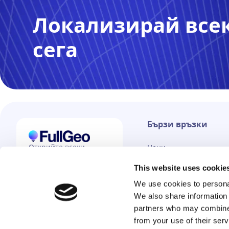
Локализирай все
сега
Бързи връзки
Открийте всеки
Цени
телефон,
Как работи?
навсякъде и по всяко
This website uses cookie
време.
We use cookies to personal
Често задавани въпро
We also share information 
Контакт
български език
partners who may combine i
from your use of their serv