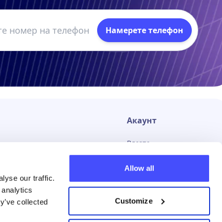
Намерете телефон
Акаунт
Влезте
Отпиши се
Allow all
yse our traffic.
 analytics
Customize
y’ve collected