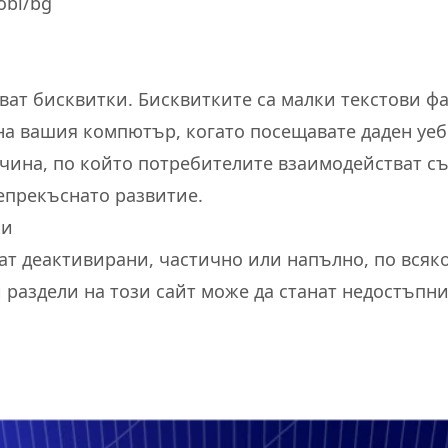
obi/bg
зват бисквитки. Бисквитките са малки текстови ф
а вашия компютър, когато посещавате даден уеб
ачина, по който потребителите взаимодействат съ
епрекъснато развитие.
ки
ат деактивирани, частично или напълно, по всяк
 раздели на този сайт може да станат недостъпни