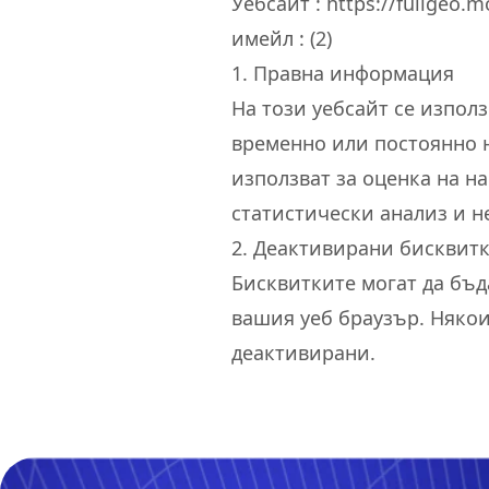
Уебсайт : https://fullgeo.m
имейл :
(2
)
1. Правна информация
На този уебсайт се изпол
временно или постоянно н
използват за оценка на н
статистически анализ и н
2. Деактивирани бисквит
Бисквитките могат да бъд
вашия уеб браузър. Някои
деактивирани.